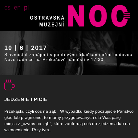
cs
en
pl
10 | 6 | 2017
Slavnostní zahájení s pouťovými frkačkami před budovou
Nové radnice na Prokešově náměstí v 17.30
JEDZENIE I PICIE
Przekąski, czyli coś na ząb W wypadku kiedy poczujecie Państwo
głód lub pragnienie, to mamy przygotowanych dla Was parę
miejsc z „czymś na ząb”, które zaoferują coś do zjedzenia lub na
wzmocnienie. Przy tym...