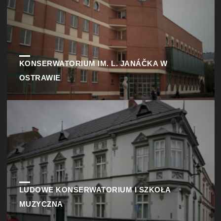
KONSERWATORIUM IM. L. JANÁČKA W
OSTRAWIE
LUDOWE KONSERWATORIUM I SZKOŁA
MUZYCZNA