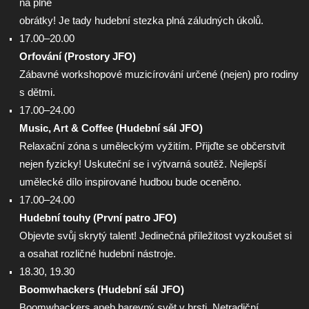
na plné
obrátky! Je tady hudební stezka plná záludných úkolů.
17.00–20.00
Orfování (Prostory JFO)
Zábavné workshopové muzicírování určené (nejen) pro rodiny
s dětmi.
17.00–24.00
Music, Art & Coffee (Hudební sál JFO)
Relaxační zóna s uměleckým vyžitím. Přijďte se občerstvit
nejen fyzicky! Uskuteční se i výtvarná soutěž. Nejlepší
umělecké dílo inspirované hudbou bude oceněno.
17.00–24.00
Hudební touhy (První patro JFO)
Objevte svůj skrytý talent! Jedinečná příležitost vyzkoušet si
a osahat rozličné hudební nástroje.
18.30, 19.30
Boomwhackers (Hudební sál JFO)
Boomwhackers aneb barevný svět v hrsti. Netradiční