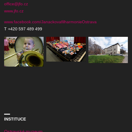
office@jfo.cz
www.jfo.cz
www.facebook.com/JanackovafilharmonieOstrava
T +420 597 489 499
INSTITUCE
Ostravské muzeum